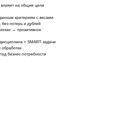
а влияет на общие цели
аданным критериям с весами
 без потерь и дублей
рисках → проактивное
+ дисциплина + SMART-задачи
й обработки
 под бизнес-потребности