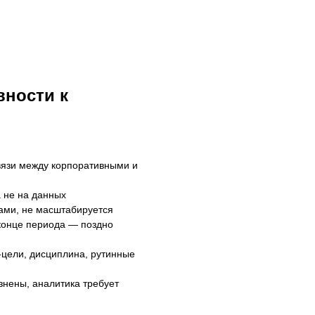
вности к
связи между корпоративными и
а не на данных
ками, не масштабируется
 конце периода — поздно
-цели, дисциплина, рутинные
знены, аналитика требует