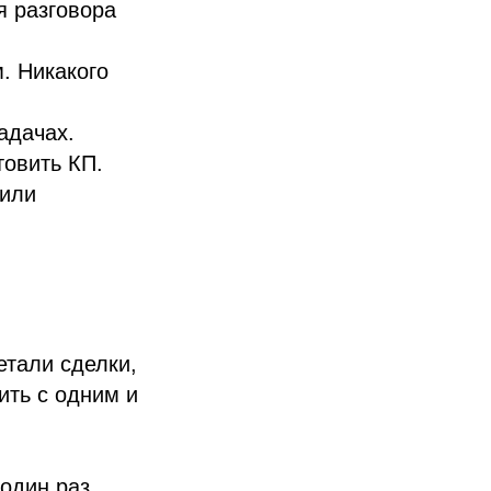
я разговора
. Никакого
адачах.
товить КП.
 или
етали сделки,
ить с одним и
 один раз