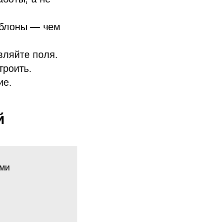
аблоны — чем
вляйте поля.
троить.
ие.
й
ами