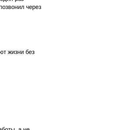
позвонил через
ют жизни без
аботы, а не