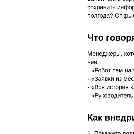
сохранить инфор
полгода? Открыл
Что говоря
Менеджеры, кот
неё:
- «Робот сам на
- «Заявки из ме
- «Вся история 
- «Руководитель
Как внедр
1. Покажите пол