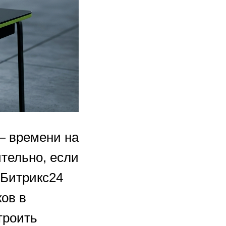
— времени на
тельно, если
 Битрикс24
ков в
троить