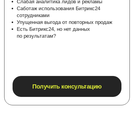
времени сотрудников
обработки
и ТОПов компании
запросов
до 80%
до 30%
Снижение рисков
потери данных
и утечек
на 90%
Оставьте заявку, чтобы узнать плюсы CRM-системы