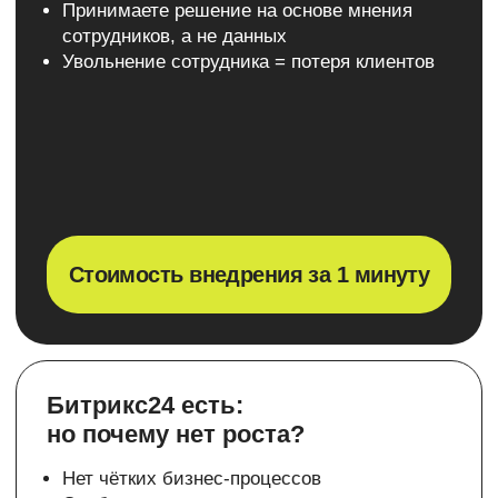
Получить консультацию
Средняя статистика
Выгоды внедрения
Битрикс24
Снижение оттока
Снижение
клиентов
просроченных
задач
на 15%
до 40%
Экономия рабочего
Ускорение