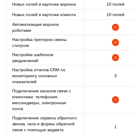
Новых полей в карточке воронок
10 полей
Новых полей в карточке клиента
10 полей
Наши компетенции
Автоматизация воронок
и возможности
роботами
Настройка триггеров смены
статусов
Битрикс24
Настройка шаблонов
Официальный интегратор
уведомлений
Битрикс 24
Настройка отчетов CRM по
мониторингу основных
3
показателей
Сбер
Подключение каналов связи с
Официальный партнер СБЕРа
клиентами: телефония,
по направлению «Цифровая
трансформация»
мессенджеры, электронная
почта
Подключение сервиса обратного
2-е место
звонка, чата и формы обратной
1
связи с помощью виджета
хакатона среди