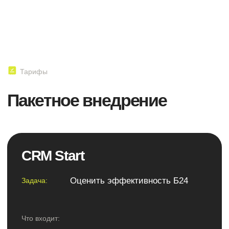
Аналитика ваших процессов +
интеграция их в Б24
Результат:
Автоматизированные процессы продаж
и бэк офиса.
Объединение в единую логику
и систему все рабочие элементы
компании (Б24, 1С, сайт, сторонние
сервисы), что в разы увеличивает
эффективность вашего бизнеса.
250 000 р
Стоимость:
Подробнее