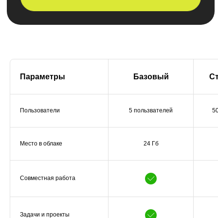
Параметры
Базовый
С
Поможем извлечь
максимум пользы из Б24
для ваших бизнес задач
Пользователи
5 пользвателей
5
Что получите
Место в облаке
24 Гб
на консультации:
Как настроить
систему под ваши
Совместная работа
запросы
Задачи и проекты