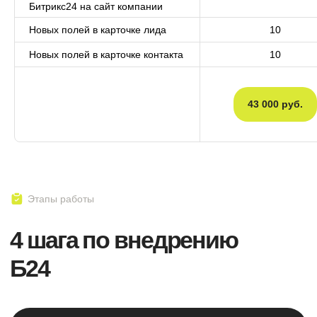
Битрикс24 на сайт компании
партнеров СБЕРа
Новых полей в карточке лида
10
ELMA
Новых полей в карточке контакта
10
Официальный партнер ELMA - cамой
внедряемой BPM-системы в СНГ
43 000 руб.
AI
Внедрение ИИ для
автоматизации рутины
Хотите индивидуальный
разбор вашей CRM ?
Забронировать встречу