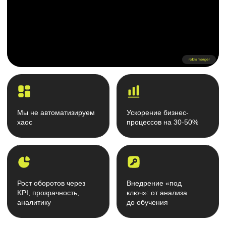
Рост оборотов через
Внедрение «под
KPI, прозрачность,
ключ»: от анализа
аналитику
до обучения
Закрываем боль
Повседневная боль
большинства компаний
Нет CRM? Ваши клиенты —
цель для конкурентов.
База данных компании в Excel
Высокий риск потери базы клиентов
Несистемная работа с клиентами
Принимаете решение на основе мнения
сотрудников, а не данных
Увольнение сотрудника = потеря клиентов