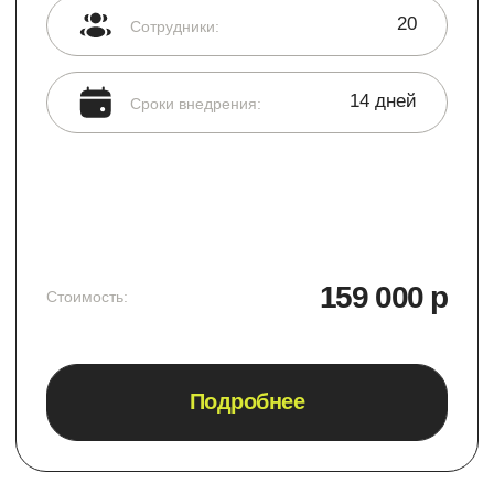
Этапы работы
4 шага по внедрению
Б24
Аналитика
Наши аналитики предложат путь внедрения
Битрикс24, отталкиваясь от вашей компании.
Изучат бизнес-процессы для дальнейшей
автоматизации и повышения эффективности
работы сотрудников.
Интеграция
Подберём подходящий тариф Битрикс24,
настроим и персонализируем окружение под
ваши потребности. Подключим необходимые