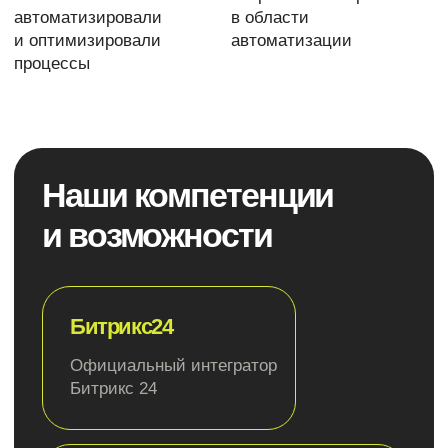
интеграции 1С, встроенной есоmmerce-
платформой и экстранет-средой
Инструменты для коммуникации
сотрудников
Лицензия с открытым API для интеграции с 1С,
поддержкой и обширным функционалом
автоматизации бизнес-процессов
Автоматизация крупного предприятия
Интранет для крупного бизнеса, корпораций
и государственных структур
Наша команда
Swipe