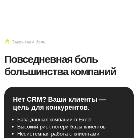
Стоимость внедрения за 1 минуту
Битрикс24 есть:
но почему нет роста?
Нет чётких бизнес-процессов
Слабая аналитика лидов и рекламы
Саботаж использования Битрикс24
сотрудниками
Упущенная выгода от повторных продаж
Есть Битрикс24, но нет данных
по результатам?