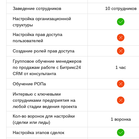
Заведение сотрудников
10 сотрудников
Наша
Настройка организационной
миссия:
Нести осознание и развитие бизнесу.
структуры
Создаем и интегрируем IT-решения
для достижения целей партнеров.
Настройка прав доступа
пользователей
Создание ролей прав доступа
2019
10+
Групповое обучение менеджеров
по продажам работе с Битрикс24
1 час
Год основания нашей
Штат специалистов
CRM от консультанта
компании
по профильным
направлениям
Обучение РОПа
Интервью с ключевыми
40+
250+
сотрудниками предприятия на
любой стадии ведения проекта
Кол-во воронок для настройки
Компаний
Разработанных решений
1 воронка
(сделки или лиды)
автоматизировали
в области
и оптимизировали
автоматизации
Настройка этапов сделок
процессы