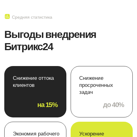
конкретно для вашего бизнеса
Узнать свою выгоду
Эта информация способна
изменить судьбу вашего
бизнеса!
Скачайте чек-лист
для топ-менеджеров
компании
Как быстро и комфортно внедрить Б24
в рабочие бизнес-процессы и поднять
конверсию на 20% без
дополнительных бюджетов