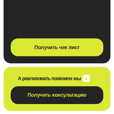
20
Сотрудники:
14 дней
Сроки внедрения:
159 000 р
Стоимость:
Подробнее
CRM Custom
Полноценная автоматизация всех
Задача:
процессов в Б24
Что входит: