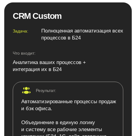
модули.
Разработка
В нашей команде есть опытные fullstack-
разработчики (ЈЅ, Node. js, Vue. js, Python,
HTML, CSS и т.д), которые помогут вам
создать необходимые инструменты, даже
если это не предусмотрено в Битрикс24.
Интеграция
Мы предоставляем возможность подключения
к технической поддержке наших