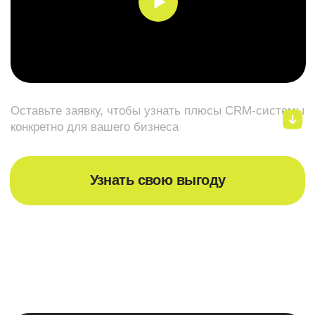
Тарифы
Пакетное внедрение
CRM Start
Оценить эффективность Б24
Задача:
Что входит:
Пакет включает базовые элементы
автоматизации. Он легко и быстро
переведет ваш процесс из Exсel (например)
в Б24.
10
Сотрудники:
7 дней
Сроки внедрения: