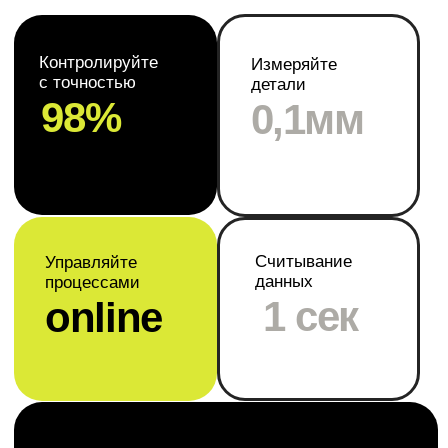
Машинное зрение
решает
производственные
задачи
Анализ
поверхностных
дефектов
Обнаружение повреждений,