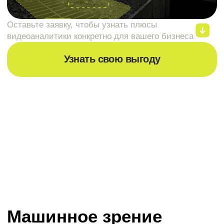
посторонних
предметов
Выявление инородных объектов на
производственной линии, в сырье и
готовой продукции