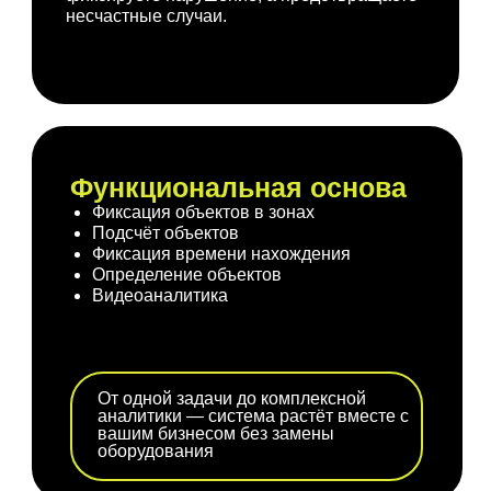
несчастные случаи.
Недропользование
Строительство
Логистика
Функциональная основа
Фиксация объектов в зонах
Подсчёт объектов
Животноводство и
Фиксация времени нахождения
растениеводство
Определение объектов
Видеоаналитика
Подобрать решение
От одной задачи до комплексной
аналитики — система растёт вместе с
вашим бизнесом без замены
оборудования