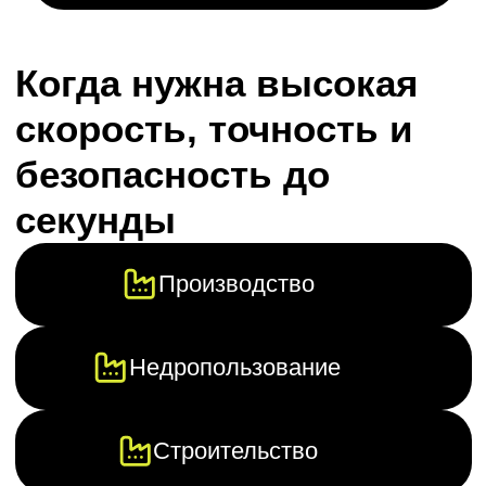
Контролируйте
Измеряйте
с точностью
детали
98%
0,1мм
Считывание
Управляйте
данных
процессами
1 сек
online
24/7
Обеспечение
безопасности
Техническая реализация