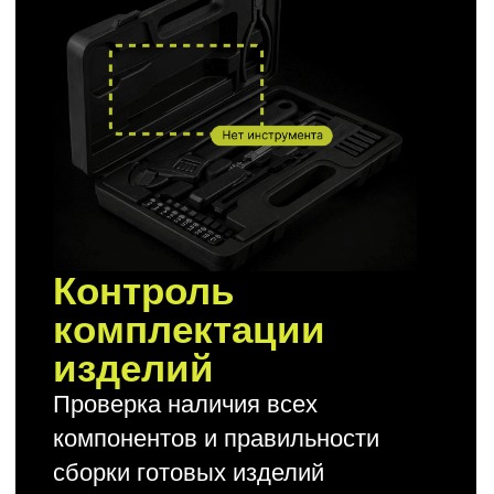
Базовый
Пилотный проект для проверки
эффективности технологии
на вашем объекте
до 200 000
Комплексный
Полное решение «под ключ»
с интеграцией, обучением
и поддержкой
от 500 000