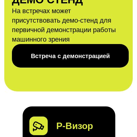
4
дня
Подготовка датасетов
7
дней
Обучение нейросети
2
дня
Разработка клиентской и/или
Р-Визор
серверной части