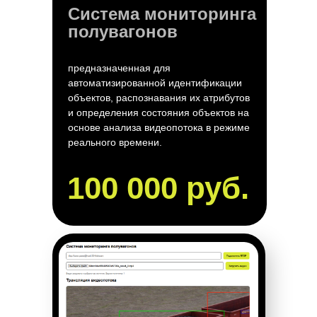
9
Система мониторинга
дней
полувагонов
предназначенная для
Тестирование
автоматизированной идентификации
объектов, распознавания их атрибутов
5
и определения состояния объектов на
дней
основе анализа видеопотока в режиме
реального времени.
Запуск
100 000 руб.
1
день