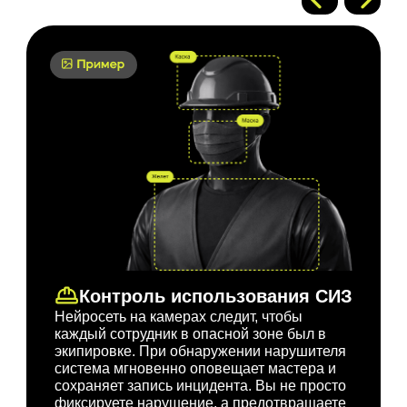
Когда нужна высокая
Контроль использования СИЗ
скорость, точность и
Нейросеть на камерах следит, чтобы
безопасность до
каждый сотрудник в опасной зоне был в
экипировке. При обнаружении нарушителя
секунды
система мгновенно оповещает мастера и
сохраняет запись инцидента. Вы не просто
Производство
фиксируете нарушение, а предотвращаете