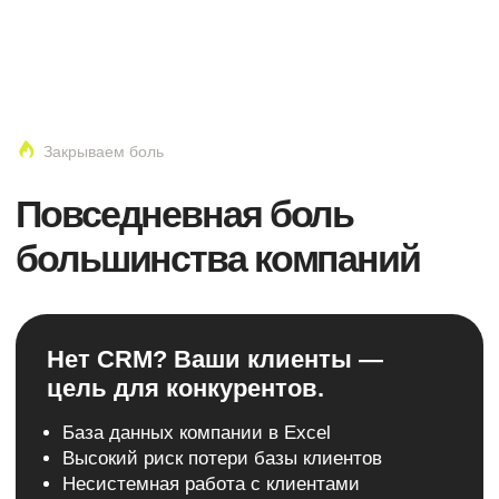
Стоимость внедрения за 1 минуту
Битрикс24 есть:
но почему нет роста?
Нет чётких бизнес-процессов
Слабая аналитика лидов и рекламы
Саботаж использования Битрикс24
сотрудниками
Упущенная выгода от повторных продаж
Есть Битрикс24, но нет данных
по результатам?