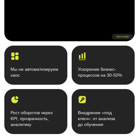
Рост оборотов через
Внедрение «под
KPI, прозрачность,
ключ»: от анализа
аналитику
до обучения
Закрываем боль
Повседневная боль
большинства компаний
Нет CRM? Ваши клиенты —
цель для конкурентов.
База данных компании в Excel
Высокий риск потери базы клиентов
Несистемная работа с клиентами
Принимаете решение на основе мнения
сотрудников, а не данных
Увольнение сотрудника = потеря клиентов