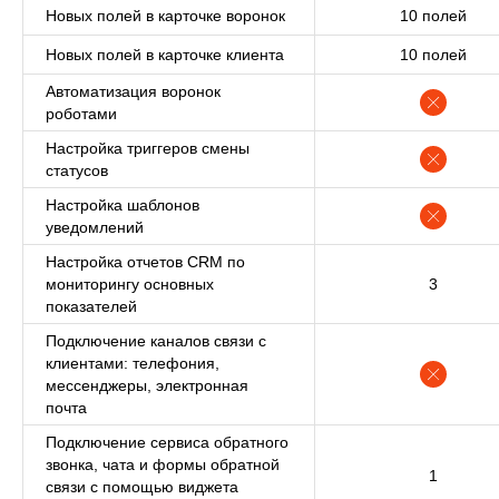
Новых полей в карточке воронок
10 полей
Новых полей в карточке клиента
10 полей
Наши компетенции
Автоматизация воронок
и возможности
роботами
Настройка триггеров смены
статусов
Битрикс24
Настройка шаблонов
Официальный интегратор
уведомлений
Битрикс 24
Настройка отчетов CRM по
мониторингу основных
3
показателей
Сбер
Подключение каналов связи с
Официальный партнер СБЕРа
клиентами: телефония,
по направлению «Цифровая
трансформация»
мессенджеры, электронная
почта
Подключение сервиса обратного
2-е место
звонка, чата и формы обратной
1
связи с помощью виджета
хакатона среди