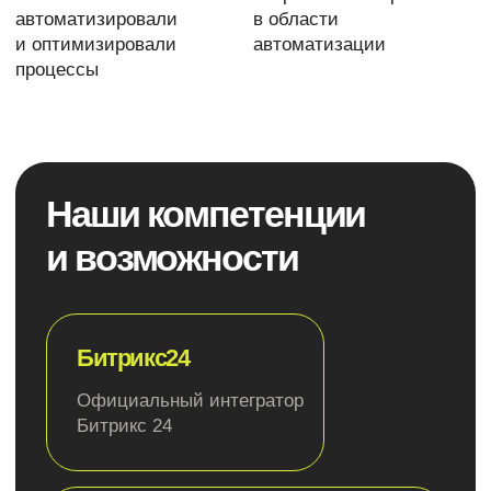
интеграции 1С, встроенной есоmmerce-
платформой и экстранет-средой
Инструменты для коммуникации
сотрудников
Лицензия с открытым API для интеграции с 1С,
поддержкой и обширным функционалом
автоматизации бизнес-процессов
Автоматизация крупного предприятия
Интранет для крупного бизнеса, корпораций
и государственных структур
Наша команда
Swipe