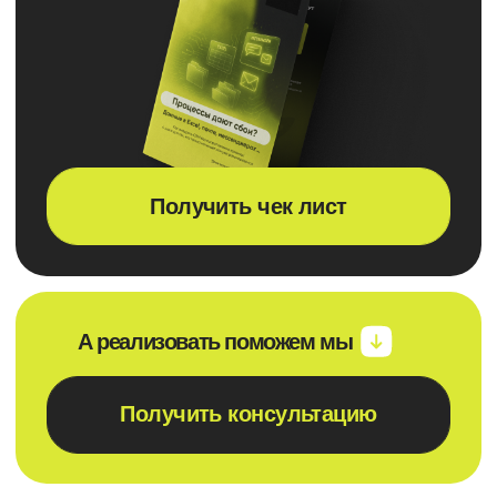
20
Сотрудники:
14 дней
Сроки внедрения:
159 000 р
Стоимость:
Подробнее
CRM Custom
Полноценная автоматизация всех
Задача:
процессов в Б24
Что входит: