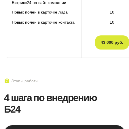
Битрикс24 на сайт компании
партнеров СБЕРа
Новых полей в карточке лида
10
ELMA
Новых полей в карточке контакта
10
Официальный партнер ELMA - cамой
внедряемой BPM-системы в СНГ
43 000 руб.
AI
Внедрение ИИ для
автоматизации рутины
Хотите индивидуальный
разбор вашей CRM ?
Забронировать встречу