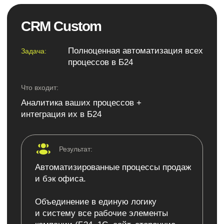
модули.
Разработка
В нашей команде есть опытные fullstack-
разработчики (ЈЅ, Node. js, Vue. js, Python,
HTML, CSS и т.д), которые помогут вам
создать необходимые инструменты, даже
если это не предусмотрено в Битрикс24.
Интеграция
Мы предоставляем возможность подключения
к технической поддержке наших