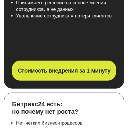
Получить консультацию
Средняя статистика
Выгоды внедрения
Битрикс24
Снижение оттока
Снижение
клиентов
просроченных
задач
на 15%
до 40%
Экономия рабочего
Ускорение