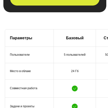
Параметры
Базовый
С
Поможем извлечь
максимум пользы из Б24
для ваших бизнес задач
Пользователи
5 пользвателей
5
Что получите
Место в облаке
24 Гб
на консультации:
Как настроить
систему под ваши
Совместная работа
запросы
Задачи и проекты