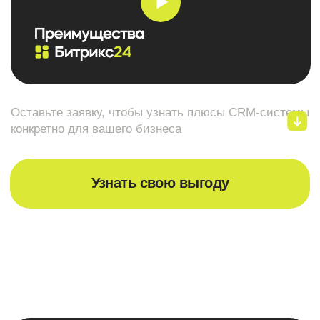
Тарифы
Пакетное внедрение
CRM Start
Оценить эффективность Б24
Задача:
Что входит:
Пакет включает базовые элементы
автоматизации. Он легко и быстро
переведет ваш процесс из Exсel (например)
в Б24.
10
Сотрудники:
7 дней
Сроки внедрения: