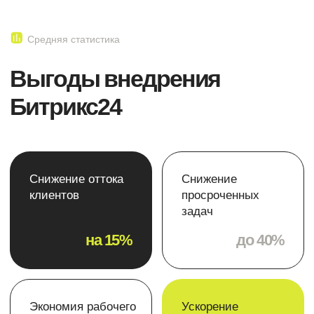
конкретно для вашего бизнеса
Узнать свою выгоду
Эта информация способна
изменить судьбу вашего
бизнеса!
Скачайте чек-лист
для топ-менеджеров
компании
Как быстро и комфортно внедрить Б24
в рабочие бизнес-процессы и поднять
конверсию на 20% без
дополнительных бюджетов