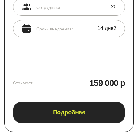
Этапы работы
4 шага по внедрению
Б24
Аналитика
Наши аналитики предложат путь внедрения
Битрикс24, отталкиваясь от вашей компании.
Изучат бизнес-процессы для дальнейшей
автоматизации и повышения эффективности
работы сотрудников.
Интеграция
Подберём подходящий тариф Битрикс24,
настроим и персонализируем окружение под
ваши потребности. Подключим необходимые