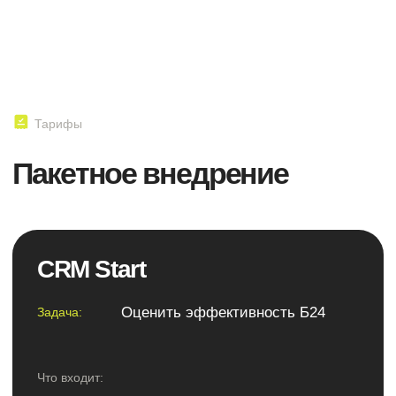
Аналитика ваших процессов +
интеграция их в Б24
Результат:
Автоматизированные процессы продаж
и бэк офиса.
Объединение в единую логику
и систему все рабочие элементы
компании (Б24, 1С, сайт, сторонние
сервисы), что в разы увеличивает
эффективность вашего бизнеса.
250 000 р
Стоимость:
Подробнее