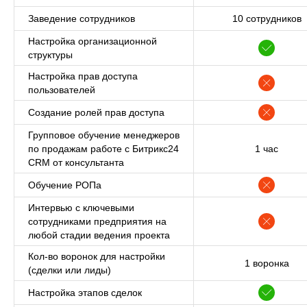
Заведение сотрудников
10 сотрудников
Наша
Настройка организационной
миссия:
Нести осознание и развитие бизнесу.
структуры
Создаем и интегрируем IT-решения
для достижения целей партнеров.
Настройка прав доступа
пользователей
Создание ролей прав доступа
2019
10+
Групповое обучение менеджеров
по продажам работе с Битрикс24
1 час
Год основания нашей
Штат специалистов
CRM от консультанта
компании
по профильным
направлениям
Обучение РОПа
Интервью с ключевыми
40+
250+
сотрудниками предприятия на
любой стадии ведения проекта
Кол-во воронок для настройки
Компаний
Разработанных решений
1 воронка
(сделки или лиды)
автоматизировали
в области
и оптимизировали
автоматизации
Настройка этапов сделок
процессы