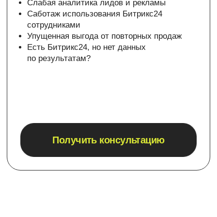
времени сотрудников
обработки
и ТОПов компании
запросов
до 80%
до 30%
Снижение рисков
потери данных
и утечек
на 90%
Оставьте заявку, чтобы узнать плюсы CRM-системы