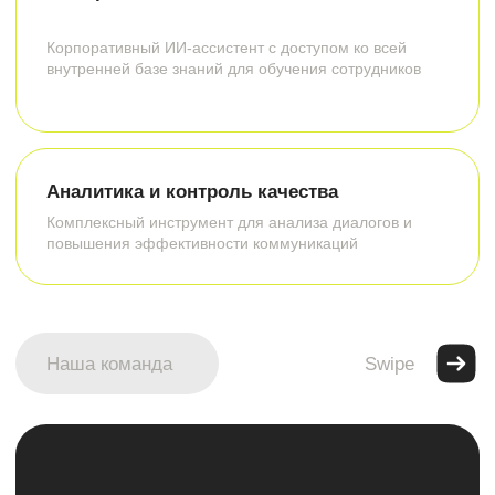
Доступ к корпоративной базе знаний, чат-
бот для ответов на вопросы, сбор
аналитики по непонятным темам
14 дней
Сроки внедрения:
от 10 000 р
Стоимость:
Подробнее
Клиентская поддержка
Круглосуточные ответы клиентам
Задача:
Что входит:
Чат-бот для сайта и соцсетей, база