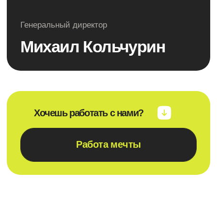
автоматическое ранжирование кандидатов,
интеграция с email или мессенджером для
уведомлений
7 дней
Сроки внедрения:
от 10 000 р
Стоимость:
Подробнее
Контроль
качества
Анализ разговоров и
Задача:
эффективности
Что входит:
Доступ к корпоративной базе знаний, чат-