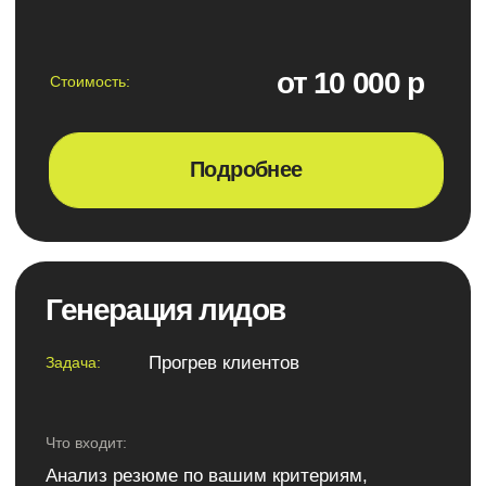
Какие процессы
Как быстро запустить
можно отдать ИИ уже
ИИ в работу
сейчас
Как
Как измерить
интегрировать
эффект от
ассистента с
автоматизации
вашими
системами
Запишитесь на консультацию
и узнайте, как ИИ-ассистент поможет
вашему бизнесу экономить время и деньги