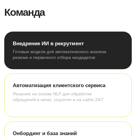
Анализ резюме по вашим критериям,
автоматическое ранжирование кандидатов,
интеграция с email или мессенджером для
уведомлений
7 дней
Сроки внедрения:
от 10 000 р
Стоимость:
Подробнее
Онбординг
Обучение новых
Задача:
сотрудников
Что входит: