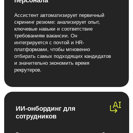
ИИ-контроль качества
Автоматически анализирует 100%
диалогов с клиентами в голосовых и
текстовых каналах. Система оценивает
соблюдение скриптов, выявляет
проблемные места и формирует
рекомендации для повышения качества
обслуживания и эффективности команды.
ИИ-ассистент поддержки
Работает в режиме 24/7, обрабатывая
типовые запросы в чатах, мессенджерах
и соцсетях. Консультирует по ценам,
срокам доставки, статусам заказов, а
сложные вопросы перенаправляет живым
операторам, сокращая нагрузку на
поддержку.