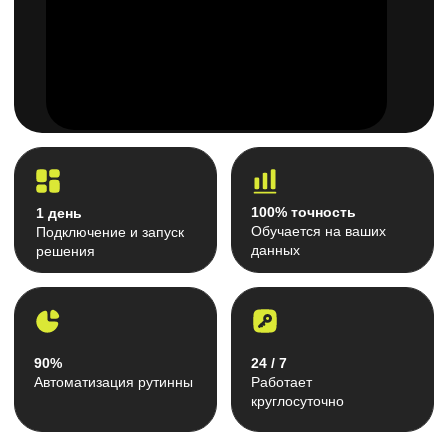
90%
24 / 7
Автоматизация рутинны
Работает
круглосуточно
Готовые решения
Наши ИИ-ассистенты
эффективно работают в
различных направлениях
бизнеса
ИИ для подбора
персонала
Ассистент автоматизирует первичный
скрининг резюме: анализирует опыт,