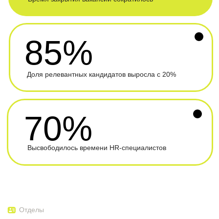
Хочешь работать с нами?
Работа мечты
Тарифы
Стоимость готовых решений
HR-рекрутер
Автоматический отбор
Задача:
кандидатов
Что входит: