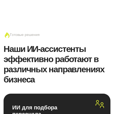
ключевые навыки и соответствие
требованиям вакансии. Он
интегрируется с почтой и HR-
платформами, чтобы мгновенно
отбирать самых подходящих кандидатов
и значительно экономить время
рекрутеров.
ИИ-онбординг для
сотрудников
Видит каждого новичка с первых дней:
предоставляет доступ к корпоративной
базе знаний, отвечает на вопросы о
процедурах, стандартах и инструментах
компании. Это ускоряет адаптацию и
снижает нагрузку на HR-менеджеров и
наставников.