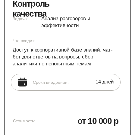
Продукты
Блог
Кейсы
О компании
Получить консультацию
Адрес
г. Владивосток,
пр-кт Красного знамени, 59, оф. 508
Работаем по Сибири и Дальнему Востоку
Электронная почта
office@robis-m.com
Отдел продаж
Техническая поддержка
8 924 236 11 26
8 914 720 28 31