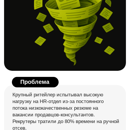
Автоматизация клиентского сервиса
Решение на основе NLP для обработки
обращений в чатах, соцсетях и на сайте 24/7
Онбординг и база знаний
Корпоративный ИИ-ассистент с доступом ко всей
внутренней базе знаний для обучения сотрудников
Аналитика и контроль качества
Комплексный инструмент для анализа диалогов и
повышения эффективности коммуникаций
Наша команда
Swipe