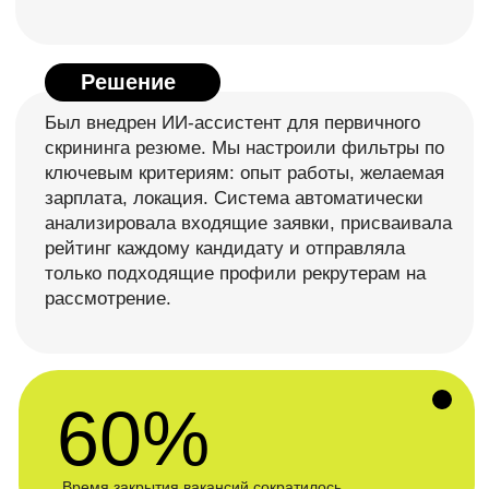
Генеральный директор
Руководитель отде
Михаил Кольчурин
Роман Е